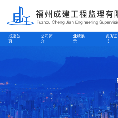
成建首
公司简
业绩展
资质证
页
介
示
书