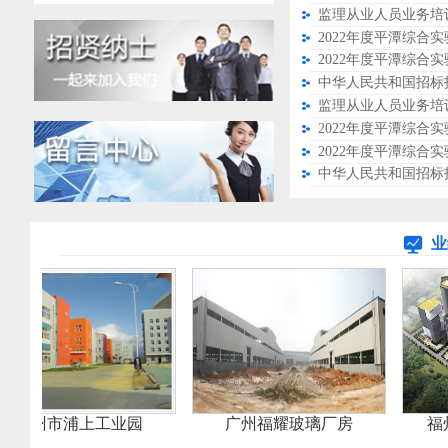
监理从业人员业务培
标代理乙级资质，以及经人民防空
部门核定的人民防空工程监理甲级
资质、项目代建资质、水利部水利
工程施工监理乙级、交通运输部公
监理从业人员业务培
路工程监理丙级，政府采购代理；
是福建省建设厅颁发的项目管理资
质单位，中国建设监理协会理事单
位、中国交通监理协会理事单位、
福建省工程监理与项目管理协会副
业
理事长单位、福建省水利行业协会
常务理事单位、福州监理协会副秘
书长、福建省建设法制协会常务理
事。
市浦上工业园
广州福耀玻璃厂房
福州软件